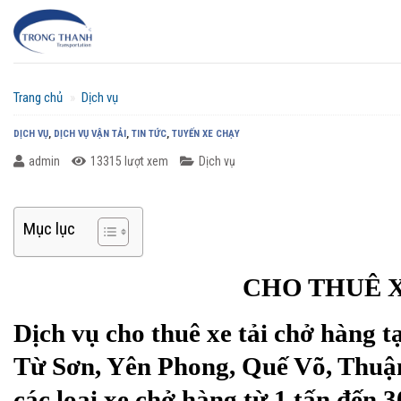
Chuyển
đến
nội
dung
Trang chủ
»
Dịch vụ
DỊCH VỤ
,
DỊCH VỤ VẬN TẢI
,
TIN TỨC
,
TUYẾN XE CHẠY
admin
13315 lượt xem
Dịch vụ
Mục lục
CHO THUÊ X
Dịch vụ cho thuê xe tải chở hàng t
Từ Sơn, Yên Phong, Quế Võ, Thuận
các loại xe chở hàng từ 1 tấn đến