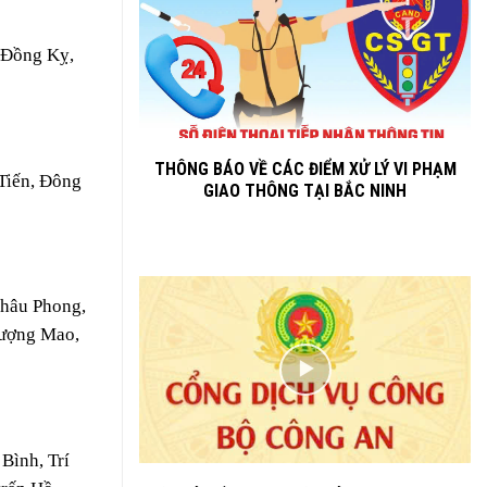
 Đồng Kỵ,
THÔNG BÁO VỀ CÁC ĐIỂM XỬ LÝ VI PHẠM
Tiến, Đông
GIAO THÔNG TẠI BẮC NINH
Châu Phong,
hượng Mao,
Bình, Trí