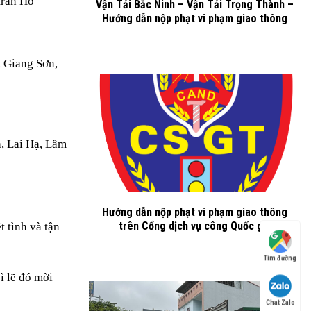
trấn Hồ
Vận Tải Bắc Ninh – Vận Tải Trọng Thành –
Hướng dẫn nộp phạt vi phạm giao thông
, Giang Sơn,
h, Lai Hạ, Lâm
Hướng dẫn nộp phạt vi phạm giao thông
trên Cổng dịch vụ công Quốc gia
t tình và tận
Tìm đường
ì lẽ đó mời
Chat Zalo