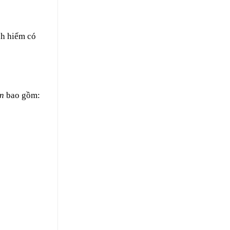
nh hiếm có
ện
bao gồm: