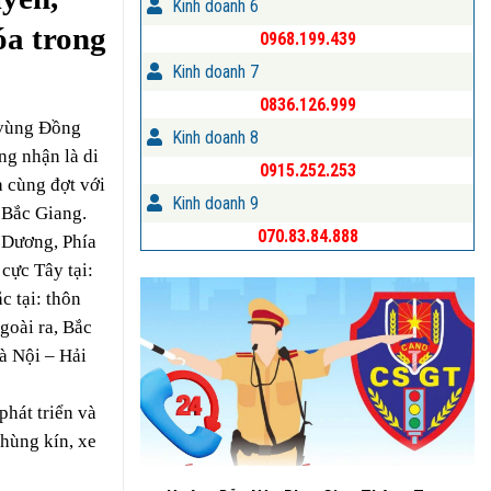
Kinh doanh 6
óa trong
0968.199.439
Kinh doanh 7
0836.126.999
c vùng Đồng
Kinh doanh 8
ng nhận là di
0915.252.253
 cùng đợt với
Kinh doanh 9
 Bắc Giang.
070.83.84.888
 Dương, Phía
cực Tây tại:
 tại: thôn
goài ra, Bắc
à Nội – Hải
phát triển và
thùng kín, xe