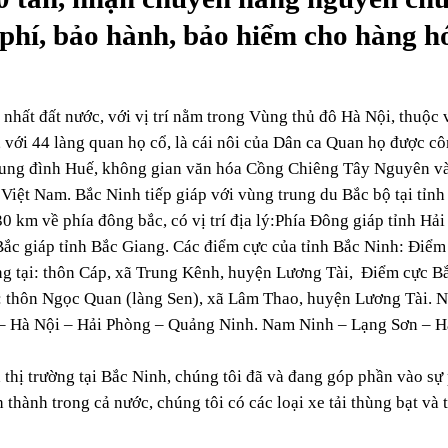
i phí, bảo hành, bảo hiểm cho hàng h
ỏ nhất đất nước, với vị trí nằm trong Vùng thủ đô Hà Nội, thuộ
với 44 làng quan họ cổ, là cái nôi của Dân ca Quan họ được cô
c cung đình Huế, không gian văn hóa Cồng Chiêng Tây Nguyên và
 Việt Nam. Bắc Ninh tiếp giáp với vùng trung du Bắc bộ tại tỉnh
km về phía đông bắc, có vị trí địa lý:Phía Đông giáp tỉnh Hải
ắc giáp tỉnh Bắc Giang. Các điểm cực của tỉnh Bắc Ninh: Điểm 
 tại: thôn Cáp, xã Trung Kênh, huyện Lương Tài, Điểm cực Bắc
 thôn Ngọc Quan (làng Sen), xã Lâm Thao, huyện Lương Tài. N
 – Hà Nội – Hải Phòng – Quảng Ninh. Nam Ninh – Lạng Sơn – H
thị trường tại Bắc Ninh, chúng tôi đã và đang góp phần vào sự 
 thành trong cả nước, chúng tôi có các loại xe tải thùng bạt và 