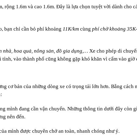
3m, rộng 1.6m và cao 1.6m. Đây là lựa chọn tuyệt vời dành cho 
o, bạn chỉ cần bỏ phí khoảng
11K/km
cùng
phí chờ khoảng 35K
ển nhà, hoa quả, nông sản, đồ gia dụng,…
Xe cho phép di chuyển
 tỉnh, vào thành phố cũng không gặp khó khăn vì cấm vào giờ 
ưng cơ bản của những dòng xe có trọng tải lớn hơn. Bằng cách 
:
àng mình đang cần vận chuyển. Những thông tin dưới đây còn g
ợng nên đến.
 của mình được chuyên chở an toàn, nhanh chóng như ý.