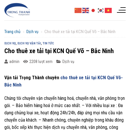
Chuyển
đến
nội
dung
Trang chủ
»
Dịch vụ
»
Cho thuê xe tải tại KCN Quế Võ – Bắc Ninh
DỊCH VỤ
,
DỊCH VỤ VẬN TẢI
,
TIN TỨC
Cho thuê xe tải tại KCN Quế Võ – Bắc Ninh
admin
2208 lượt xem
Dịch vụ
Vận tải Trọng Thành chuyên
cho thuê xe tải tại KCN Quế Võ-
Bắc Ninh
Chúng tôi chuyên vận chuyển hàng hoá, chuyển nhà, văn phòng trọn
gói. – Bảo hiểm hàng hoá ở mức cao nhất. – Với nhiều loại xe : Đa
dạng chủng loại xe, hoạt động 24h/24h, đáp ứng mọi nhu cầu vận
chuyển của khách. – Nhanh chóng, chuyên nghiệp trong khâu đóng
gói, bốc xếp khi thực hiện dịch vụ chuyển nhà, văn phòng, công