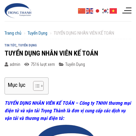
Chuyển
đến
nội
dung
Trang chủ
»
Tuyển Dụng
»
TUYỂN DỤNG NHÂN VIÊN KẾ TOÁN
TIN TỨC
,
TUYỂN DỤNG
TUYỂN DỤNG NHÂN VIÊN KẾ TOÁN
admin
7516 lượt xem
Tuyển Dụng
Mục lục
TUYỂN DỤNG NHÂN VIÊN KẾ TOÁN – Công ty TNHH
thương mại
điện tử và vận tải Trọng Thành
là đơn vị cung cấp các dịch vụ
vận tải và thương mại điện tử
: