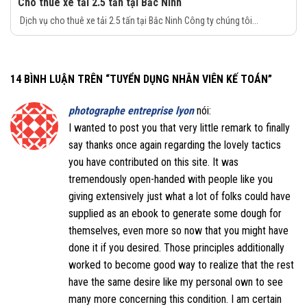
Cho thuê xe tải 2.5 tấn tại Bắc Ninh
Dịch vụ cho thuê xe tải 2.5 tấn tại Bắc Ninh Công ty chúng tôi...
14 BÌNH LUẬN TRÊN “
TUYỂN DỤNG NHÂN VIÊN KẾ TOÁN
”
photographe entreprise lyon
nói:
I wanted to post you that very little remark to finally
say thanks once again regarding the lovely tactics
you have contributed on this site. It was
tremendously open-handed with people like you
giving extensively just what a lot of folks could have
supplied as an ebook to generate some dough for
themselves, even more so now that you might have
done it if you desired. Those principles additionally
worked to become good way to realize that the rest
have the same desire like my personal own to see
many more concerning this condition. I am certain