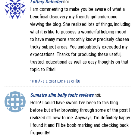
Lottery Defeater
nói:
I am commenting to make you be aware of what a
beneficial discovery my friend’s girl undergone
viewing the blog. She realized lots of things, including
what it is like to possess a wonderful helping mood
to have many more smoothly know precisely chosen
tricky subject areas. You undoubtedly exceeded my
expectations. Thanks for producing these useful,
trusted, educational as well as easy thoughts on that
topic to Ethel.
18 THÁNG 6, 2024 LÚC 6:25 CHIỀU
Sumatra slim belly tonic reviews
nói:
Hello! I could have sworn I’ve been to this blog
before but after browsing through some of the post I
realized it’s new to me. Anyways, I’m definitely happy
I found it and I’ll be book-marking and checking back
frequently!