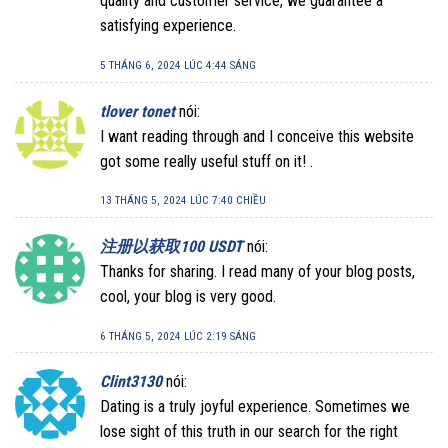
quality and customer service, we guarantee a
satisfying experience.
5 THÁNG 6, 2024 LÚC 4:44 SÁNG
tlover tonet
nói:
I want reading through and I conceive this website
got some really useful stuff on it! .
13 THÁNG 5, 2024 LÚC 7:40 CHIỀU
注册以获取100 USDT
nói:
Thanks for sharing. I read many of your blog posts,
cool, your blog is very good.
6 THÁNG 5, 2024 LÚC 2:19 SÁNG
Clint3130
nói:
Dating is a truly joyful experience. Sometimes we
lose sight of this truth in our search for the right