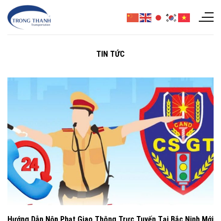
Chuyển
đến
nội
dung
TIN TỨC
Hướng Dẫn Nộp Phạt Giao Thông Trực Tuyến Tại Bắc Ninh Mới