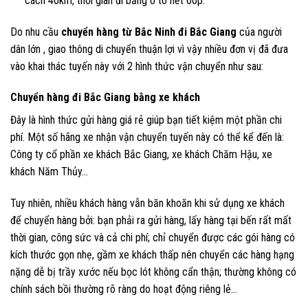
cách 40km, thời gian đi bằng ô tô hết 60p.
Do nhu cầu
chuyển hàng từ Bắc Ninh đi Bắc Giang
của người
dân lớn , giao thông di chuyển thuận lợi vì vậy nhiều đơn vị đã đưa
vào khai thác tuyến này với 2 hình thức vận chuyển như sau:
Chuyển hàng đi Bắc Giang bằng xe khách
Đây là hình thức gửi hàng giá rẻ giúp bạn tiết kiệm một phần chi
phí. Một số hãng xe nhận vận chuyển tuyến này có thể kể đến là:
Công ty cổ phần xe khách Bắc Giang, xe khách Chăm Hậu, xe
khách Năm Thủy…
Tuy nhiên, nhiều khách hàng vẫn băn khoăn khi sử dụng xe khách
để chuyển hàng bởi: bạn phải ra gửi hàng, lấy hàng tại bến rất mất
thời gian, công sức và cả chi phí; chỉ chuyển được các gói hàng có
kích thước gọn nhẹ, gầm xe khách thấp nên chuyển các hàng hạng
nặng dễ bị trầy xước nếu bọc lót không cẩn thận; thường không có
chính sách bồi thường rõ ràng do hoạt động riêng lẻ…