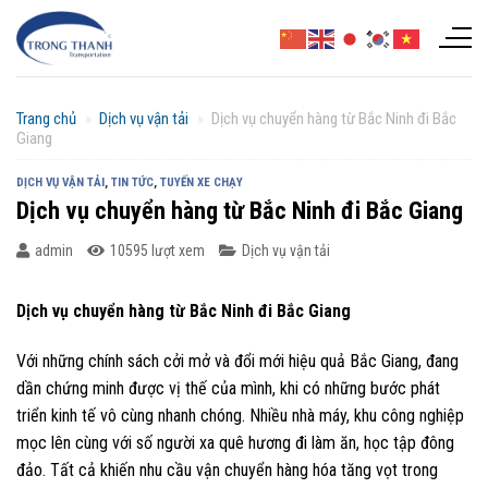
Chuyển
đến
nội
dung
Trang chủ
»
Dịch vụ vận tải
»
Dịch vụ chuyển hàng từ Bắc Ninh đi Bắc
Giang
DỊCH VỤ VẬN TẢI
,
TIN TỨC
,
TUYẾN XE CHẠY
Dịch vụ chuyển hàng từ Bắc Ninh đi Bắc Giang
admin
10595 lượt xem
Dịch vụ vận tải
Dịch vụ chuyển hàng từ Bắc Ninh đi Bắc Giang
Với những chính sách cởi mở và đổi mới hiệu quả Bắc Giang, đang
dần chứng minh được vị thế của mình, khi có những bước phát
triển kinh tế vô cùng nhanh chóng. Nhiều nhà máy, khu công nghiệp
mọc lên cùng với số người xa quê hương đi làm ăn, học tập đông
đảo. Tất cả khiến nhu cầu vận chuyển hàng hóa tăng vọt trong