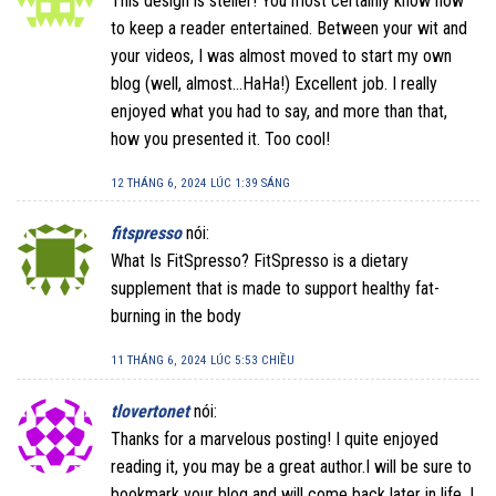
This design is steller! You most certainly know how
to keep a reader entertained. Between your wit and
your videos, I was almost moved to start my own
blog (well, almost…HaHa!) Excellent job. I really
enjoyed what you had to say, and more than that,
how you presented it. Too cool!
12 THÁNG 6, 2024 LÚC 1:39 SÁNG
fitspresso
nói:
What Is FitSpresso? FitSpresso is a dietary
supplement that is made to support healthy fat-
burning in the body
11 THÁNG 6, 2024 LÚC 5:53 CHIỀU
tlovertonet
nói:
Thanks for a marvelous posting! I quite enjoyed
reading it, you may be a great author.I will be sure to
bookmark your blog and will come back later in life. I