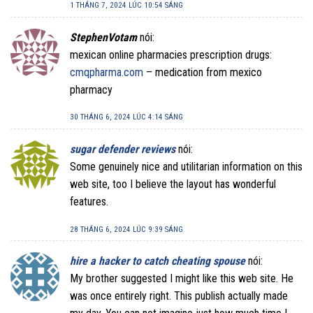
1 THÁNG 7, 2024 LÚC 10:54 SÁNG
StephenVotam
nói:
mexican online pharmacies prescription drugs:
cmqpharma.com
– medication from mexico
pharmacy
30 THÁNG 6, 2024 LÚC 4:14 SÁNG
sugar defender reviews
nói:
Some genuinely nice and utilitarian information on this
web site, too I believe the layout has wonderful
features.
28 THÁNG 6, 2024 LÚC 9:39 SÁNG
hire a hacker to catch cheating spouse
nói:
My brother suggested I might like this web site. He
was once entirely right. This publish actually made