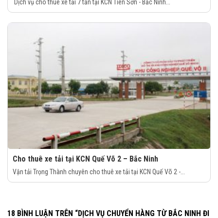
Dịch vụ cho thuê xe tải 7 tấn tại KCN Tiên Sơn - Bắc Ninh...
Cho thuê xe tải tại KCN Quế Võ 2 – Bắc Ninh
Vận tải Trọng Thành chuyên cho thuê xe tải tại KCN Quế Võ 2 -...
18 BÌNH LUẬN TRÊN “
DỊCH VỤ CHUYỂN HÀNG TỪ BẮC NINH ĐI