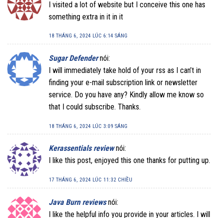
I visited a lot of website but I conceive this one has
something extra in it in it
18 THÁNG 6, 2024 LÚC 6:14 SÁNG
Sugar Defender
nói:
I will immediately take hold of your rss as I can’t in
finding your e-mail subscription link or newsletter
service. Do you have any? Kindly allow me know so
that I could subscribe. Thanks.
18 THÁNG 6, 2024 LÚC 3:09 SÁNG
Kerassentials review
nói:
I like this post, enjoyed this one thanks for putting up.
17 THÁNG 6, 2024 LÚC 11:32 CHIỀU
Java Burn reviews
nói:
I like the helpful info you provide in your articles. I will